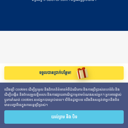
ទទួលបានប្រាក់បន្ថែម!
យើងប្រើ cookies ដើម្បីប្រមូល និងវិភាគព័ត៌មានអំពីដំណើរការ និងការប្រើប្រាស់គេហទំព័រ និង
ដើម្បីបង្កើន និងកែសម្រួលខ្លឹមសារ និងការផ្សាយពាណិជ្ជកម្មតាមបំណងរបស់អ្នក។ អ្នកអាចផ្លាស់
ប្តូរការកំណត់ cookies របស់អ្នកបានគ្រប់ពេល។ បើមិនដូច្នោះទេ យើងនឹងសន្មត់ថាអ្នកនឹងមិន
មានបញ្ហាអីទេក្នុងការបន្តប្រើប្រាស់។
យល់ព្រម និង បិទ