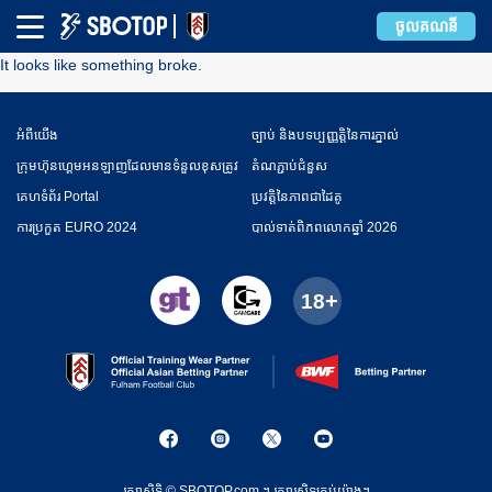
Error
ចូលគណនី
It looks like something broke.
អំពី​​យើង
ច្បាប់ និងបទប្បញ្ញត្តិនៃការភ្នាល់
ក្រុមហ៊ុនហ្គេមអនឡាញដែលមានទំនួលខុសត្រូវ
តំណភ្ជាប់ជំនួស
គេហទំព័រ Portal
ប្រវត្តិនៃភាពជាដៃគូ
ការប្រកួត EURO 2024
​បាល់ទាត់​ពិភពលោកឆ្នាំ 2026
រក្សាសិទ្ធិ © SBOTOP.com.។ រក្សា​រ​សិទ្ធ​គ្រប់យ៉ាង។