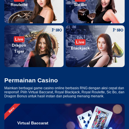
Roulette
Sic Bo
Live
Live
Dragon
Blackjack
Tiger
Permainan Casino
Mainkan berbagai game casino online berbasis RNG dengan aksi cepat dan
responsif. Pilih Virtual Baccarat, Royal Blackjack, Royal Roulette, Sic Bo, dan
Dragon Bonus untuk hasil instan dan peluang menang menarik.
Baru
Virtual Baccarat