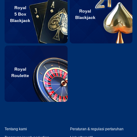
Royal
Royal
5 Box
Blackjack
Blackjack
Royal
Roulette
Tentang kami
Peraturan & regulasi pertaruhan